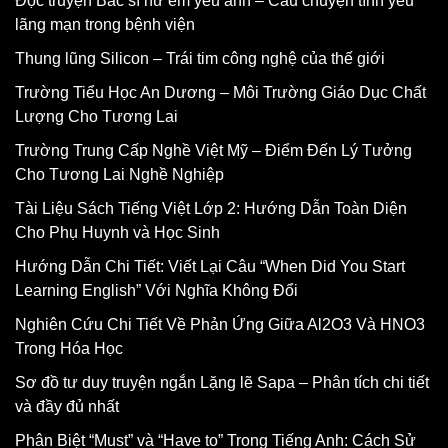
Đọc truyện Bác sĩ hư em yêu anh – Câu chuyện tình yêu
lãng mạn trong bệnh viện
Thung lũng Silicon – Trái tim công nghệ của thế giới
Trường Tiểu Học An Dương – Môi Trường Giáo Dục Chất
Lượng Cho Tương Lai
Trường Trung Cấp Nghề Việt Mỹ – Điểm Đến Lý Tưởng
Cho Tương Lai Nghề Nghiệp
Tài Liệu Sách Tiếng Việt Lớp 2: Hướng Dẫn Toàn Diện
Cho Phụ Huynh và Học Sinh
Hướng Dẫn Chi Tiết: Viết Lại Câu “When Did You Start
Learning English” Với Nghĩa Không Đổi
Nghiên Cứu Chi Tiết Về Phản Ứng Giữa Al2O3 Và HNO3
Trong Hóa Học
Sơ đồ tư duy truyện ngắn Lặng lẽ Sapa – Phân tích chi tiết
và đầy đủ nhất
Phân Biệt “Must” và “Have to” Trong Tiếng Anh: Cách Sử