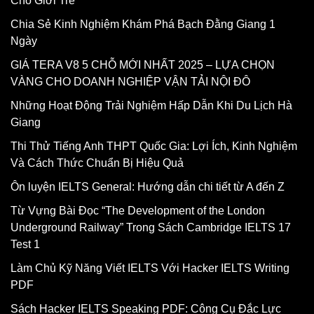
Cho Giới Trẻ
Chia Sẻ Kinh Nghiệm Khám Phá Bạch Đằng Giang 1
Ngày
GIÁ TERA V8 5 CHỖ MỚI NHẤT 2025 – LỰA CHỌN
VÀNG CHO DOANH NGHIỆP VẬN TẢI NỘI ĐÔ
Những Hoạt Động Trải Nghiệm Hấp Dẫn Khi Du Lịch Hà
Giang
Thi Thử Tiếng Anh THPT Quốc Gia: Lợi Ích, Kinh Nghiệm
Và Cách Thức Chuẩn Bị Hiệu Quả
Ôn luyện IELTS General: Hướng dẫn chi tiết từ A đến Z
Từ Vựng Bài Đọc “The Development of the London
Underground Railway” Trong Sách Cambridge IELTS 17
Test 1
Làm Chủ Kỹ Năng Viết IELTS Với Hacker IELTS Writing
PDF
Sách Hacker IELTS Speaking PDF: Công Cụ Đắc Lực