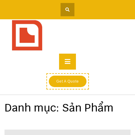
Skip
to
content
Primary
Menu
Get A Quote
Danh mục:
Sản Phẩm