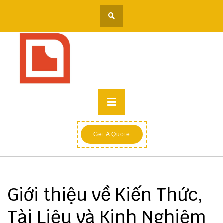
Skip
to
content
Primary
Menu
Get A Quote
Giới thiệu về Kiến Thức,
Tài Liệu và Kinh Nghiệm