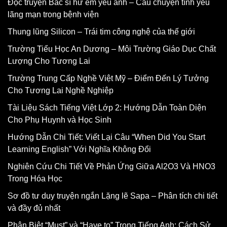
Đọc truyện Bác sĩ hư em yêu anh – Câu chuyện tình yêu
lãng mạn trong bệnh viện
Thung lũng Silicon – Trái tim công nghệ của thế giới
Trường Tiểu Học An Dương – Môi Trường Giáo Dục Chất
Lượng Cho Tương Lai
Trường Trung Cấp Nghề Việt Mỹ – Điểm Đến Lý Tưởng
Cho Tương Lai Nghề Nghiệp
Tài Liệu Sách Tiếng Việt Lớp 2: Hướng Dẫn Toàn Diện
Cho Phụ Huynh và Học Sinh
Hướng Dẫn Chi Tiết: Viết Lại Câu “When Did You Start
Learning English” Với Nghĩa Không Đổi
Nghiên Cứu Chi Tiết Về Phản Ứng Giữa Al2O3 Và HNO3
Trong Hóa Học
Sơ đồ tư duy truyện ngắn Lặng lẽ Sapa – Phân tích chi tiết
và đầy đủ nhất
Phân Biệt “Must” và “Have to” Trong Tiếng Anh: Cách Sử