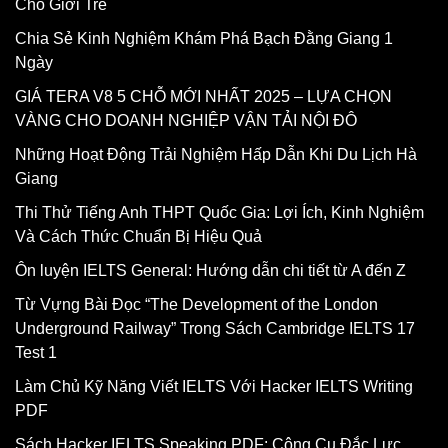
Cho Giới Trẻ
Chia Sẻ Kinh Nghiệm Khám Phá Bạch Đằng Giang 1
Ngày
GIÁ TERA V8 5 CHỖ MỚI NHẤT 2025 – LỰA CHỌN
VÀNG CHO DOANH NGHIỆP VẬN TẢI NỘI ĐÔ
Những Hoạt Động Trải Nghiệm Hấp Dẫn Khi Du Lịch Hà
Giang
Thi Thử Tiếng Anh THPT Quốc Gia: Lợi Ích, Kinh Nghiệm
Và Cách Thức Chuẩn Bị Hiệu Quả
Ôn luyện IELTS General: Hướng dẫn chi tiết từ A đến Z
Từ Vựng Bài Đọc “The Development of the London
Underground Railway” Trong Sách Cambridge IELTS 17
Test 1
Làm Chủ Kỹ Năng Viết IELTS Với Hacker IELTS Writing
PDF
Sách Hacker IELTS Speaking PDF: Công Cụ Đắc Lực