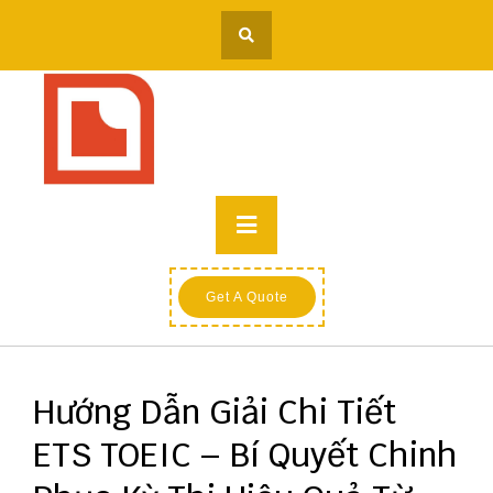
Skip
to
content
Primary
Menu
Get A Quote
Hướng Dẫn Giải Chi Tiết
ETS TOEIC – Bí Quyết Chinh