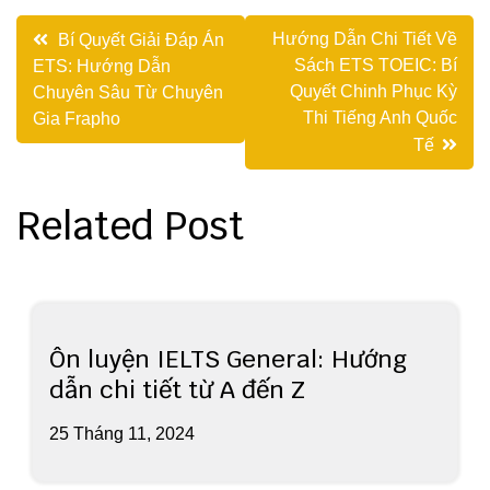
Điều
Hướng Dẫn Chi Tiết Về
Bí Quyết Giải Đáp Án
Sách ETS TOEIC: Bí
ETS: Hướng Dẫn
hướng
Quyết Chinh Phục Kỳ
Chuyên Sâu Từ Chuyên
bài
Thi Tiếng Anh Quốc
Gia Frapho
Tế
viết
Related Post
Ôn luyện IELTS General: Hướng
dẫn chi tiết từ A đến Z
25 Tháng 11, 2024