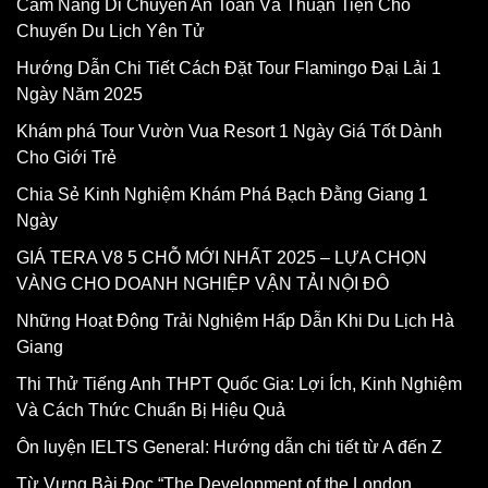
Cẩm Nang Di Chuyển An Toàn Và Thuận Tiện Cho
Chuyến Du Lịch Yên Tử
Hướng Dẫn Chi Tiết Cách Đặt Tour Flamingo Đại Lải 1
Ngày Năm 2025
Khám phá Tour Vườn Vua Resort 1 Ngày Giá Tốt Dành
Cho Giới Trẻ
Chia Sẻ Kinh Nghiệm Khám Phá Bạch Đằng Giang 1
Ngày
GIÁ TERA V8 5 CHỖ MỚI NHẤT 2025 – LỰA CHỌN
VÀNG CHO DOANH NGHIỆP VẬN TẢI NỘI ĐÔ
Những Hoạt Động Trải Nghiệm Hấp Dẫn Khi Du Lịch Hà
Giang
Thi Thử Tiếng Anh THPT Quốc Gia: Lợi Ích, Kinh Nghiệm
Và Cách Thức Chuẩn Bị Hiệu Quả
Ôn luyện IELTS General: Hướng dẫn chi tiết từ A đến Z
Từ Vựng Bài Đọc “The Development of the London