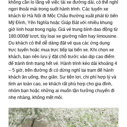
không cần lo lắng về việc lái xe đường dài, có thể nghỉ
ngơi thoải mái trong suốt hành trình. Các tuyến xe
khách từ Hà Nội đi Mộc Châu thường xuất phát từ bến
Mỹ Đình, Yên Nghĩa hoặc Giáp Bát với nhiều khung
giờ linh hoạt trong ngày. Giá vé trung bình dao động từ
180.000đ/ lượt, tùy loại xe giường nằm hay limousine.
Du khách có thể dễ dàng đặt vé qua các ứng dụng
trực tuyến hoặc mua trực tiếp tại bến xe. Khi chọn xe
khách, bạn nên lưu ý đặt chỗ trước vào dịp cao điểm
để tránh tình trạng hết vé. Hành trình kéo dài khoảng 4
– 5 giờ, trên đường đi có dừng nghỉ tại trạm để hành
khách ăn uống, thư giãn. Sự tiện lợi, chi phí hợp lý và
tính an toàn cao, xe khách rất phù hợp cho gia đình,
nhóm bạn hoặc những ai muốn tận hưởng chuyến đi
nhẹ nhàng, không mệt mỏi.