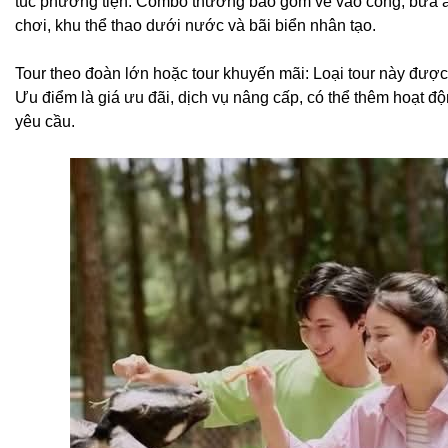
túc phương tiện. Combo thường bao gồm vé vào cổng, bữa ăn,
chơi, khu thể thao dưới nước và bãi biển nhân tạo.
Tour theo đoàn lớn hoặc tour khuyến mãi: Loại tour này đượ
Ưu điểm là giá ưu đãi, dịch vụ nâng cấp, có thể thêm hoạt đ
yêu cầu.