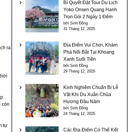
Bí Quyết Đặt Tour Du Lịch
Yoko Onsen Quang Hanh
Trọn Gói 2 Ngày 1 Đêm
bởi Sinh Đồng
31 Tháng 12, 2025
Địa Điểm Vui Chơi, Khám
ch ra
Phá Nổi Bật Tại Khoang
Xanh Suối Tiên
bởi Sinh Đồng
29 Tháng 12, 2025
thời
Kinh Nghiệm Chuẩn Bị Lễ
Vật Khi Du Xuân Chùa
ập
Hương Đầu Năm
ị còn
bởi Sinh Đồng
24 Tháng 12, 2025
h tự
Các Địa Điểm Có Thể Kết