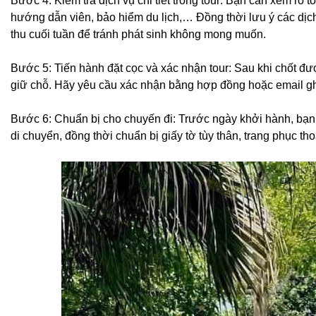
Bước 4: Kiểm tra dịch vụ chi tiết trong tour: Bạn cần xem rõ
hướng dẫn viên, bảo hiểm du lịch,… Đồng thời lưu ý các dịc
thu cuối tuần để tránh phát sinh không mong muốn.
Bước 5: Tiến hành đặt cọc và xác nhận tour: Sau khi chốt đượ
giữ chỗ. Hãy yêu cầu xác nhận bằng hợp đồng hoặc email ghi r
Bước 6: Chuẩn bị cho chuyến đi: Trước ngày khởi hành, bạn
di chuyển, đồng thời chuẩn bị giấy tờ tùy thân, trang phục th