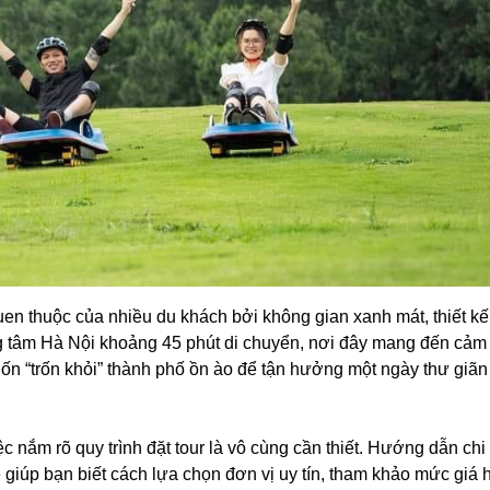
uen thuộc của nhiều du khách bởi không gian xanh mát, thiết k
ung tâm Hà Nội khoảng 45 phút di chuyển, nơi đây mang đến cảm
uốn “trốn khỏi” thành phố ồn ào để tận hưởng một ngày thư giãn
ệc nắm rõ quy trình đặt tour là vô cùng cần thiết. Hướng dẫn chi 
giúp bạn biết cách lựa chọn đơn vị uy tín, tham khảo mức giá 