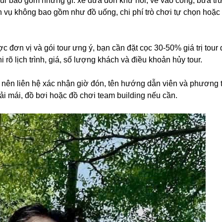
 tour bao gồm những gì: xe đưa đón khứ hồi, vé vào cổng, bữa tr
h vụ không bao gồm như đồ uống, chi phí trò chơi tự chọn hoặc
c đơn vị và gói tour ưng ý, bạn cần đặt cọc 30-50% giá trị tour 
õ lịch trình, giá, số lượng khách và điều khoản hủy tour.
 nên liên hệ xác nhận giờ đón, tên hướng dẫn viên và phương 
oải mái, đồ bơi hoặc đồ chơi team building nếu cần.