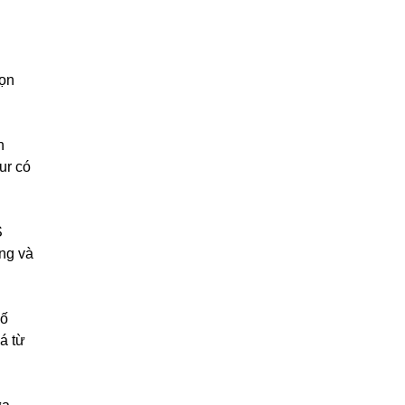
họn
h
ur có
S
ng và
số
á từ