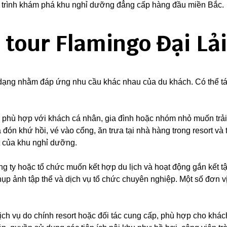
ành trình khám phá khu nghỉ dưỡng đẳng cấp hàng đầu miền Bắc.
i tour Flamingo Đại Lải
a dạng nhằm đáp ứng nhu cầu khác nhau của du khách. Có thể tá
t, phù hợp với khách cá nhân, gia đình hoặc nhóm nhỏ muốn trải
n khứ hồi, vé vào cổng, ăn trưa tại nhà hàng trong resort và 
t của khu nghỉ dưỡng.
g ty hoặc tổ chức muốn kết hợp du lịch và hoạt động gắn kết t
chụp ảnh tập thể và dịch vụ tổ chức chuyên nghiệp. Một số đơn v
ịch vụ do chính resort hoặc đối tác cung cấp, phù hợp cho khác