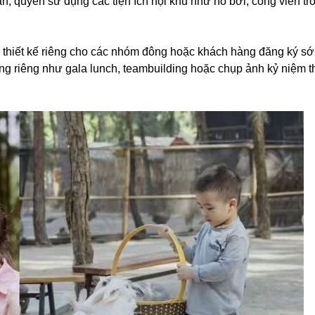
 quyền sử dụng các tiện ích nội khu như hồ bơi, công viên tr
c thiết kế riêng cho các nhóm đông hoặc khách hàng đăng ký s
ộng riêng như gala lunch, teambuilding hoặc chụp ảnh kỷ niệm 