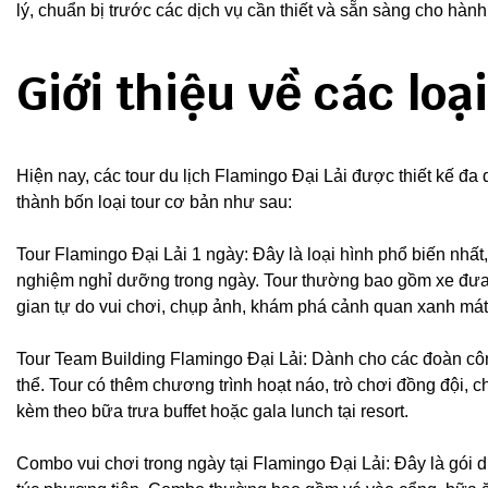
lý, chuẩn bị trước các dịch vụ cần thiết và sẵn sàng cho h
Giới thiệu về các loạ
Hiện nay, các tour du lịch Flamingo Đại Lải được thiết kế đ
thành bốn loại tour cơ bản như sau:
Tour Flamingo Đại Lải 1 ngày: Đây là loại hình phổ biến nhấ
nghiệm nghỉ dưỡng trong ngày. Tour thường bao gồm xe đưa đó
gian tự do vui chơi, chụp ảnh, khám phá cảnh quan xanh má
Tour Team Building Flamingo Đại Lải: Dành cho các đoàn côn
thể. Tour có thêm chương trình hoạt náo, trò chơi đồng đội, 
kèm theo bữa trưa buffet hoặc gala lunch tại resort.
Combo vui chơi trong ngày tại Flamingo Đại Lải: Đây là gói d