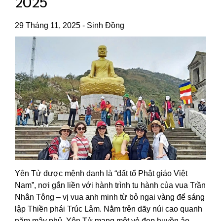
2025
29 Tháng 11, 2025
-
Sinh Đồng
Yên Tử được mệnh danh là “đất tổ Phật giáo Việt
Nam”, nơi gắn liền với hành trình tu hành của vua Trần
Nhân Tông – vị vua anh minh từ bỏ ngai vàng để sáng
lập Thiền phái Trúc Lâm. Nằm trên dãy núi cao quanh
năm mây phủ, Yên Tử mang một vẻ đẹp huyền ảo,