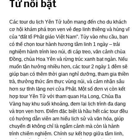
Tử nổi bật
Các tour du lịch Yên Tử luôn mang đến cho du khách
cơ hội khám phá trọn vẹn vẻ đẹp linh thiêng và hùng vĩ
của “đất tổ Phật giáo Việt Nam”. Tùy vào nhu cầu, bạn
có thể chọn tour hành hương tâm linh 1 ngày – trải
nghiệm hành trình leo núi, đi cáp treo, vãn cảnh chùa
Đồng, chùa Hoa Yên và rừng trúc xanh bạt ngàn. Nếu
muốn tận hưởng nhiều hơn, các tour 2 ngày 1 đêm sẽ
giúp bạn có thêm thời gian nghỉ dưỡng, tham gia thiền
trà, thưởng thức ẩm thực vùng núi, và cảm nhận sâu
hơn sự tĩnh lặng nơi cửa Phật. Một số đơn vị còn kết
hợp tour Yên Tử với tham quan Hạ Long, Chùa Ba
Vàng hay khu suối khoáng, đem lại lịch trình đa dạng
và trọn vẹn hơn. Điểm đặc biệt là hầu hết các tour đều
có hướng dẫn viên am hiểu lịch sử và văn hóa, giúp
chuyến đi không chỉ là ngắm cảnh mà còn là hành
trình chiêm nghiệm. Chính sự kết hợp giữa tâm linh,