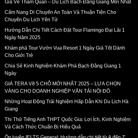
Giá Vé Tham Quan – Du Lịch Bạch Đằng Giang Mới Nhất
Cẩm Nang Di Chuyển An Toàn Và Thuận Tiện Cho
Chuyến Du Lịch Yên Tử
Hướng Dẫn Chi Tiết Cách Đặt Tour Flamingo Đại Lải 1
Ngày Năm 2025
Khám phá Tour Vườn Vua Resort 1 Ngày Giá Tốt Dành
Cho Giới Trẻ
Chia Sẻ Kinh Nghiệm Khám Phá Bạch Đằng Giang 1
Ngày
GIÁ TERA V8 5 CHỖ MỚI NHẤT 2025 – LỰA CHỌN
VÀNG CHO DOANH NGHIỆP VẬN TẢI NỘI ĐÔ
Những Hoạt Động Trải Nghiệm Hấp Dẫn Khi Du Lịch Hà
Giang
Thi Thử Tiếng Anh THPT Quốc Gia: Lợi Ích, Kinh Nghiệm
Và Cách Thức Chuẩn Bị Hiệu Quả
Ôn luyện IELTS General: Hướng dẫn chi tiết từ A đến Z