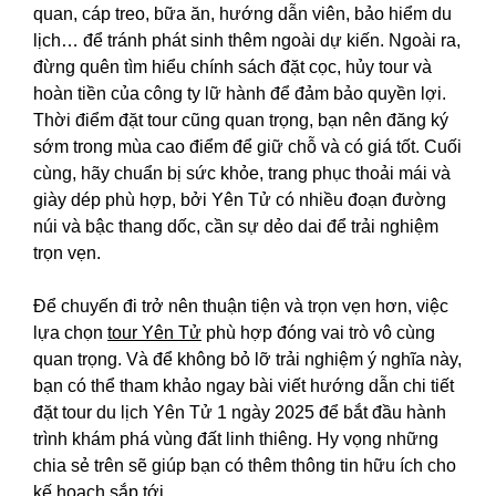
quan, cáp treo, bữa ăn, hướng dẫn viên, bảo hiểm du
lịch… để tránh phát sinh thêm ngoài dự kiến. Ngoài ra,
đừng quên tìm hiểu chính sách đặt cọc, hủy tour và
hoàn tiền của công ty lữ hành để đảm bảo quyền lợi.
Thời điểm đặt tour cũng quan trọng, bạn nên đăng ký
sớm trong mùa cao điểm để giữ chỗ và có giá tốt. Cuối
cùng, hãy chuẩn bị sức khỏe, trang phục thoải mái và
giày dép phù hợp, bởi Yên Tử có nhiều đoạn đường
núi và bậc thang dốc, cần sự dẻo dai để trải nghiệm
trọn vẹn.
Để chuyến đi trở nên thuận tiện và trọn vẹn hơn, việc
lựa chọn
tour Yên Tử
phù hợp đóng vai trò vô cùng
quan trọng. Và để không bỏ lỡ trải nghiệm ý nghĩa này,
bạn có thể tham khảo ngay bài viết hướng dẫn chi tiết
đặt tour du lịch Yên Tử 1 ngày 2025
để bắt đầu hành
trình khám phá vùng đất linh thiêng. Hy vọng những
chia sẻ trên sẽ giúp bạn có thêm thông tin hữu ích cho
kế hoạch sắp tới.