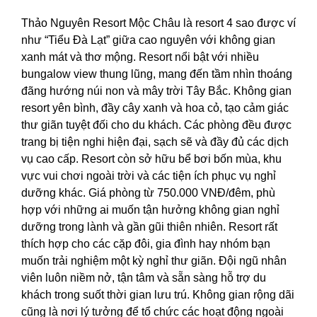
Thảo Nguyên Resort Mộc Châu là resort 4 sao được ví
như “Tiểu Đà Lạt” giữa cao nguyên với không gian
xanh mát và thơ mộng. Resort nổi bật với nhiều
bungalow view thung lũng, mang đến tầm nhìn thoáng
đãng hướng núi non và mây trời Tây Bắc. Không gian
resort yên bình, đầy cây xanh và hoa cỏ, tạo cảm giác
thư giãn tuyệt đối cho du khách. Các phòng đều được
trang bị tiện nghi hiện đại, sạch sẽ và đầy đủ các dịch
vụ cao cấp. Resort còn sở hữu bể bơi bốn mùa, khu
vực vui chơi ngoài trời và các tiện ích phục vụ nghỉ
dưỡng khác. Giá phòng từ 750.000 VNĐ/đêm, phù
hợp với những ai muốn tận hưởng không gian nghỉ
dưỡng trong lành và gần gũi thiên nhiên. Resort rất
thích hợp cho các cặp đôi, gia đình hay nhóm bạn
muốn trải nghiệm một kỳ nghỉ thư giãn. Đội ngũ nhân
viên luôn niềm nở, tận tâm và sẵn sàng hỗ trợ du
khách trong suốt thời gian lưu trú. Không gian rộng dãi
cũng là nơi lý tưởng để tổ chức các hoạt động ngoài