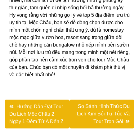
nhiên, mà còn là nơi để tận hưởng những phút giây
thư giãn, tạm quên đi nhịp sống hối hả thường ngày.
Hy vọng rằng với những gợi ý về top 5 địa điểm lưu trú
uy tín tại Mộc Châu, bạn sẽ dễ dàng chọn được cho
mình một chốn nghỉ chân thật ưng ý, dù là homestay
mộc mạc giữa vườn hoa, resort sang trọng giữa đồi
chè hay những căn bungalow nhỏ nép mình bên sườn
núi. Mỗi nơi lưu trú đều mang trong mình một nét riêng,
góp phần tạo nên cảm xúc trọn vẹn cho
tour Mộc Châu
của bạn. Chúc bạn có một chuyến đi khám phá thú vị
và đặc biệt nhất nhé!
Điều
So Sánh Hình Thức Du
Hướng Dẫn Đặt Tour
Lịch Kim Bôi Tự Túc Và
Du Lịch Mộc Châu 2
hướng
Ngày 1 Đêm Từ A Đến Z
Tour Trọn Gói
bài