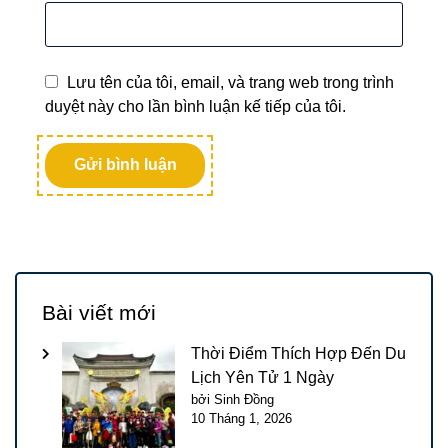
Lưu tên của tôi, email, và trang web trong trình
duyệt này cho lần bình luận kế tiếp của tôi.
Bài viết mới
Thời Điểm Thích Hợp Đến Du
Lịch Yên Tử 1 Ngày
bởi Sinh Đồng
10 Tháng 1, 2026