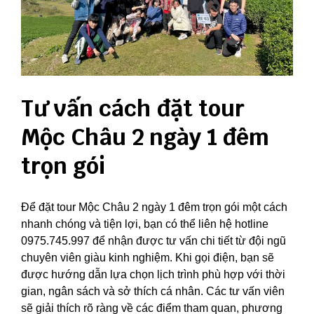
Tư vấn cách đặt tour
Mộc Châu 2 ngày 1 đêm
trọn gói
Để đặt tour Mộc Châu 2 ngày 1 đêm trọn gói một cách
nhanh chóng và tiện lợi, bạn có thể liên hệ hotline
0975.745.997 để nhận được tư vấn chi tiết từ đội ngũ
chuyên viên giàu kinh nghiệm. Khi gọi điện, bạn sẽ
được hướng dẫn lựa chọn lịch trình phù hợp với thời
gian, ngân sách và sở thích cá nhân. Các tư vấn viên
sẽ giải thích rõ ràng về các điểm tham quan, phương