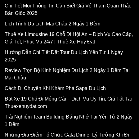
Chi Tiết Mọi Thông Tin Cần Biết Giá Vé Tham Quan Thác
Bản Giốc 2025
Lịch Trình Du Lịch Mai Châu 2 Ngày 1 Đêm
Thuê Xe Limousine 19 Chỗ Đi Hội An – Dịch Vụ Cao Cấp,
Giá Tốt, Phục Vụ 24/7 | Thuê Xe Huy Đạt
Hướng Dẫn Chi Tiết Đặt Tour Du Lịch Yên Tử 1 Ngày
2025
Review Trọn Bộ Kinh Nghiệm Du Lịch 2 Ngày 1 Đêm Tại
Mai Châu
Cách Di Chuyển Khi Khám Phá Sapa Du Lịch
Đặt Xe 19 Chỗ Đi Móng Cái – Dịch Vụ Uy Tín, Giá Tốt Tại
Thuexehuydat.com
Trải Nghiệm Team Building Đáng Nhớ Tại Yên Tử 2 Ngày
1 Đêm
Những Địa Điểm Tổ Chức Gala Dinner Lý Tưởng Khi Đi