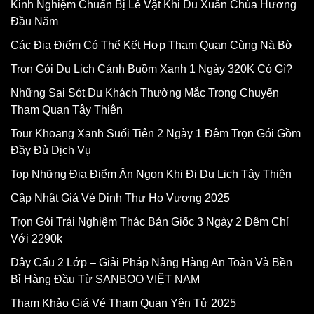
Kinh Nghiệm Chuẩn Bị Lễ Vật Khi Du Xuân Chùa Hương
Đầu Năm
Các Địa Điểm Có Thể Kết Hợp Tham Quan Cùng Nà Bờ
Trọn Gói Du Lịch Cánh Buồm Xanh 1 Ngày 320K Có Gì?
Những Sai Sót Du Khách Thường Mắc Trong Chuyến
Tham Quan Tây Thiên
Tour Khoang Xanh Suối Tiên 2 Ngày 1 Đêm Trọn Gói Gồm
Đầy Đủ Dịch Vụ
Top Những Địa Điểm Ăn Ngon Khi Đi Du Lịch Tây Thiên
Cập Nhật Giá Vé Dinh Thự Họ Vương 2025
Trọn Gói Trải Nghiệm Thác Bản Giốc 3 Ngày 2 Đêm Chỉ
Với 2290k
Dây Cẩu 2 Lớp – Giải Pháp Nâng Hàng An Toàn Và Bền
Bỉ Hàng Đầu Từ SANBOO VIỆT NAM
Tham Khảo Giá Vé Tham Quan Yên Tử 2025