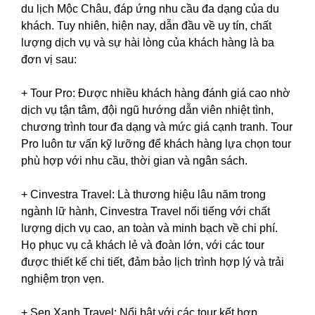
du lịch Mộc Châu, đáp ứng nhu cầu đa dạng của du
khách. Tuy nhiên, hiện nay, dẫn đầu về uy tín, chất
lượng dịch vụ và sự hài lòng của khách hàng là ba
đơn vị sau:
+ Tour Pro: Được nhiều khách hàng đánh giá cao nhờ
dịch vụ tận tâm, đội ngũ hướng dẫn viên nhiệt tình,
chương trình tour đa dạng và mức giá cạnh tranh. Tour
Pro luôn tư vấn kỹ lưỡng để khách hàng lựa chọn tour
phù hợp với nhu cầu, thời gian và ngân sách.
+ Cinvestra Travel: Là thương hiệu lâu năm trong
ngành lữ hành, Cinvestra Travel nổi tiếng với chất
lượng dịch vụ cao, an toàn và minh bạch về chi phí.
Họ phục vụ cả khách lẻ và đoàn lớn, với các tour
được thiết kế chi tiết, đảm bảo lịch trình hợp lý và trải
nghiệm trọn vẹn.
+ Sen Xanh Travel: Nổi bật với các tour kết hợp