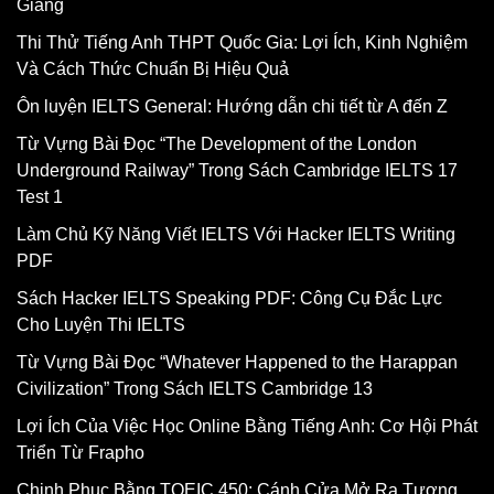
Giang
Thi Thử Tiếng Anh THPT Quốc Gia: Lợi Ích, Kinh Nghiệm
Và Cách Thức Chuẩn Bị Hiệu Quả
Ôn luyện IELTS General: Hướng dẫn chi tiết từ A đến Z
Từ Vựng Bài Đọc “The Development of the London
Underground Railway” Trong Sách Cambridge IELTS 17
Test 1
Làm Chủ Kỹ Năng Viết IELTS Với Hacker IELTS Writing
PDF
Sách Hacker IELTS Speaking PDF: Công Cụ Đắc Lực
Cho Luyện Thi IELTS
Từ Vựng Bài Đọc “Whatever Happened to the Harappan
Civilization” Trong Sách IELTS Cambridge 13
Lợi Ích Của Việc Học Online Bằng Tiếng Anh: Cơ Hội Phát
Triển Từ Frapho
Chinh Phục Bằng TOEIC 450: Cánh Cửa Mở Ra Tương