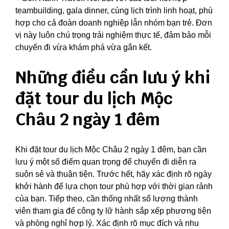
teambuilding, gala dinner, cùng lịch trình linh hoạt, phù
hợp cho cả đoàn doanh nghiệp lẫn nhóm bạn trẻ. Đơn
vị này luôn chú trọng trải nghiệm thực tế, đảm bảo mỗi
chuyến đi vừa khám phá vừa gắn kết.
Những điều cần lưu ý khi
đặt tour du lịch Mộc
Châu 2 ngày 1 đêm
Khi đặt tour du lịch Mộc Châu 2 ngày 1 đêm, bạn cần
lưu ý một số điểm quan trọng để chuyến đi diễn ra
suôn sẻ và thuận tiện. Trước hết, hãy xác định rõ ngày
khởi hành để lựa chọn tour phù hợp với thời gian rảnh
của bạn. Tiếp theo, cần thống nhất số lượng thành
viên tham gia để công ty lữ hành sắp xếp phương tiện
và phòng nghỉ hợp lý. Xác định rõ mục đích và nhu