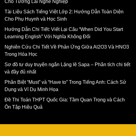
Cho Tương Lai Nghề Nghiệp
Tài Liệu Sách Tiếng Việt Lớp 2: Hướng Dẫn Toàn Diện
Cho Phụ Huynh và Học Sinh
Hướng Dẫn Chi Tiết: Viết Lại Câu “When Did You Start
Learning English” Với Nghĩa Không Đổi
Nghiên Cứu Chi Tiết Về Phản Ứng Giữa Al2O3 Và HNO3
Trong Hóa Học
Sơ đồ tư duy truyện ngắn Lặng lẽ Sapa – Phân tích chi tiết
và đầy đủ nhất
Phân Biệt “Must” và “Have to” Trong Tiếng Anh: Cách Sử
Dụng và Ví Dụ Minh Họa
Đề Thi Toán THPT Quốc Gia: Tầm Quan Trọng và Cách
Ôn Tập Hiệu Quả