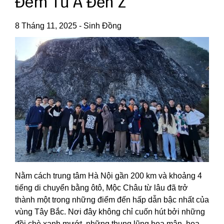
Đêm Từ A Đến Z
8 Tháng 11, 2025
-
Sinh Đồng
Nằm cách trung tâm Hà Nội gần 200 km và khoảng 4
tiếng di chuyển bằng ôtô, Mộc Châu từ lâu đã trở
thành một trong những điểm đến hấp dẫn bậc nhất của
vùng Tây Bắc. Nơi đây không chỉ cuốn hút bởi những
đồi chè xanh mướt, những thung lũng hoa mận, hoa