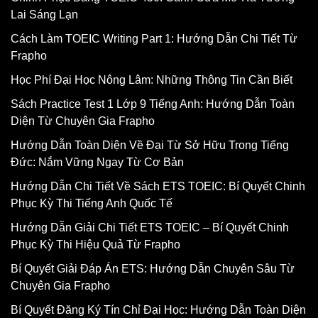
Lai Sáng Lạn
Cách Làm TOEIC Writing Part 1: Hướng Dẫn Chi Tiết Từ
Frapho
Học Phí Đại Học Nông Lâm: Những Thông Tin Cần Biết
Sách Practice Test 1 Lớp 9 Tiếng Anh: Hướng Dẫn Toàn
Diện Từ Chuyên Gia Frapho
Hướng Dẫn Toàn Diện Về Đại Từ Sở Hữu Trong Tiếng
Đức: Nắm Vững Ngay Từ Cơ Bản
Hướng Dẫn Chi Tiết Về Sách ETS TOEIC: Bí Quyết Chinh
Phục Kỳ Thi Tiếng Anh Quốc Tế
Hướng Dẫn Giải Chi Tiết ETS TOEIC – Bí Quyết Chinh
Phục Kỳ Thi Hiệu Quả Từ Frapho
Bí Quyết Giải Đáp Án ETS: Hướng Dẫn Chuyên Sâu Từ
Chuyên Gia Frapho
Bí Quyết Đăng Ký Tín Chỉ Đại Học: Hướng Dẫn Toàn Diện