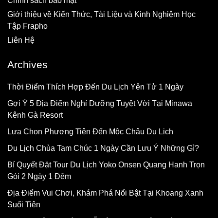
Chính sách bảo mật
Giới thiệu về Kiến Thức, Tài Liệu và Kinh Nghiệm Học
Tập Frapho
Liên Hệ
Archives
Thời Điểm Thích Hợp Đến Du Lịch Yên Tử 1 Ngày
Gợi Ý 5 Địa Điểm Nghỉ Dưỡng Tuyệt Vời Tại Minawa
Kênh Gà Resort
Lựa Chọn Phương Tiện Đến Mộc Châu Du Lịch
Du Lịch Chùa Tam Chúc 1 Ngày Cần Lưu Ý Những Gì?
Bí Quyết Đặt Tour Du Lịch Yoko Onsen Quang Hanh Trọn
Gói 2 Ngày 1 Đêm
Địa Điểm Vui Chơi, Khám Phá Nổi Bật Tại Khoang Xanh
Suối Tiên