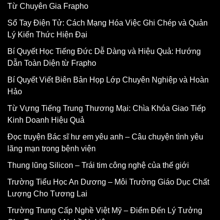
Từ Chuyên Gia Frapho
Sổ Tay Điện Tử: Cách Mạng Hóa Việc Ghi Chép và Quản
Lý Kiến Thức Hiện Đại
Bí Quyết Học Tiếng Đức Dễ Dàng và Hiệu Quả: Hướng
Dẫn Toàn Diện từ Frapho
Bí Quyết Viết Biên Bản Họp Lớp Chuyên Nghiệp và Hoàn
Hảo
Từ Vựng Tiếng Trung Thương Mại: Chìa Khóa Giao Tiếp
Kinh Doanh Hiệu Quả
Đọc truyện Bác sĩ hư em yêu anh – Câu chuyện tình yêu
lãng mạn trong bệnh viện
Thung lũng Silicon – Trái tim công nghệ của thế giới
Trường Tiểu Học An Dương – Môi Trường Giáo Dục Chất
Lượng Cho Tương Lai
Trường Trung Cấp Nghề Việt Mỹ – Điểm Đến Lý Tưởng