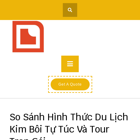
Skip
to
content
Primary
Menu
Get A Quote
So Sánh Hình Thức Du Lịch
Kim Bôi Tự Túc Và Tour