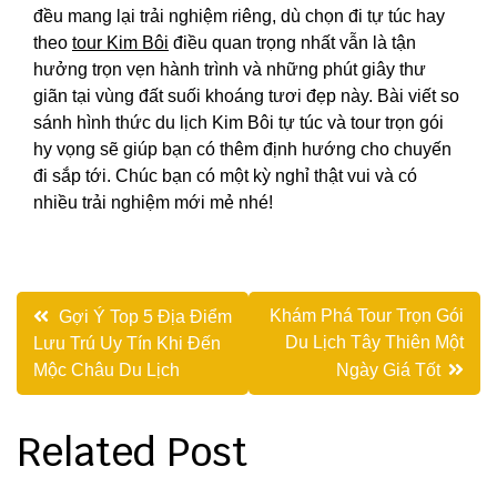
đều mang lại trải nghiệm riêng, dù chọn đi tự túc hay
theo
tour Kim Bôi
điều quan trọng nhất vẫn là tận
hưởng trọn vẹn hành trình và những phút giây thư
giãn tại vùng đất suối khoáng tươi đẹp này. Bài viết so
sánh hình thức du lịch Kim Bôi tự túc và tour trọn gói
hy vọng sẽ giúp bạn có thêm định hướng cho chuyến
đi sắp tới. Chúc bạn có một kỳ nghỉ thật vui và có
nhiều trải nghiệm mới mẻ nhé!
Điều
Khám Phá Tour Trọn Gói
Gợi Ý Top 5 Địa Điểm
Du Lịch Tây Thiên Một
Lưu Trú Uy Tín Khi Đến
hướng
Mộc Châu Du Lịch
Ngày Giá Tốt
bài
viết
Related Post