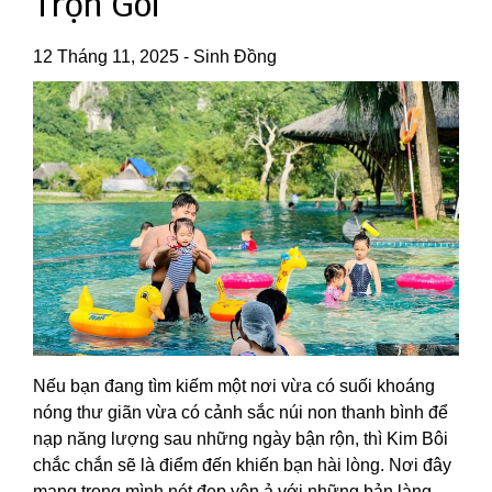
Trọn Gói
12 Tháng 11, 2025
-
Sinh Đồng
Nếu bạn đang tìm kiếm một nơi vừa có suối khoáng
nóng thư giãn vừa có cảnh sắc núi non thanh bình để
nạp năng lượng sau những ngày bận rộn, thì Kim Bôi
chắc chắn sẽ là điểm đến khiến bạn hài lòng. Nơi đây
mang trong mình nét đẹp yên ả với những bản làng