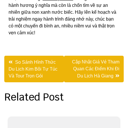
hành hương ý nghĩa mà còn là chốn tìm về sự an
nhiên giữa non xanh nước biếc. Hãy lên kế hoạch và
trải nghiệm ngay hành trình đáng nhớ này, chúc bạn
có một chuyến đi bình an, nhiều niềm vui và thật trọn
vẹn cảm xúc!
Điều
Cập Nhật Giá Vé Tham
So Sánh Hình Thức
Quan Các Điểm Khi Đi
Du Lịch Kim Bôi Tự Túc
hướng
Và Tour Trọn Gói
Du Lịch Hà Giang
bài
viết
Related Post