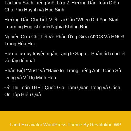
Tài Liệu Sách Tiếng Việt Lớp 2: Hướng Dẫn Toàn Diện
Cho Phụ Huynh và Học Sinh
Hướng Dẫn Chi Tiết: Viết Lại Câu “When Did You Start
Learning English” Với Nghĩa Không Đổi
Nghiên Cứu Chi Tiết Về Phản Ứng Giữa Al2O3 Và HNO3
Trong Hóa Học
Sơ đồ tư duy truyện ngắn Lặng lẽ Sapa – Phân tích chi tiết
và đầy đủ nhất
Phân Biệt “Must” và “Have to” Trong Tiếng Anh: Cách Sử
Dụng và Ví Dụ Minh Họa
Đề Thi Toán THPT Quốc Gia: Tầm Quan Trọng và Cách
Ôn Tập Hiệu Quả
Land Excavator WordPress Theme By Revolution WP