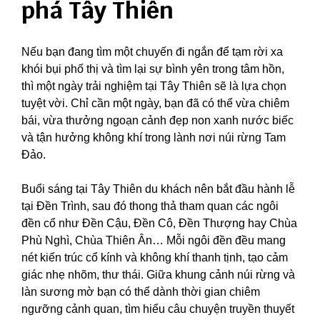
phá Tây Thiên
Nếu bạn đang tìm một chuyến đi ngắn để tạm rời xa
khói bụi phố thị và tìm lại sự bình yên trong tâm hồn,
thì một ngày trải nghiệm tại Tây Thiên sẽ là lựa chọn
tuyệt vời. Chỉ cần một ngày, bạn đã có thể vừa chiêm
bái, vừa thưởng ngoạn cảnh đẹp non xanh nước biếc
và tận hưởng không khí trong lành nơi núi rừng Tam
Đảo.
Buổi sáng tại Tây Thiên du khách nên bắt đầu hành lễ
tại Đền Trình, sau đó thong thả tham quan các ngôi
đền cổ như Đền Cậu, Đền Cô, Đền Thượng hay Chùa
Phù Nghì, Chùa Thiên Ân… Mỗi ngôi đền đều mang
nét kiến trúc cổ kính và không khí thanh tịnh, tạo cảm
giác nhẹ nhõm, thư thái. Giữa khung cảnh núi rừng và
làn sương mờ bạn có thể dành thời gian chiêm
ngưỡng cảnh quan, tìm hiểu câu chuyện truyền thuyết