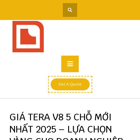
Skip
to
content
Primary
Menu
Get A Quote
GIÁ TERA V8 5 CHỖ MỚI
NHẤT 2025 – LỰA CHỌN