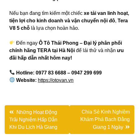
Nếu bạn đang tìm kiếm một chiếc
xe tải van linh hoạt,
tiện lợi cho kinh doanh và vận chuyển nội đô
,
Tera
V8 5 chỗ
là lựa chọn hoàn hảo.
Đến ngay
Ô Tô Thái Phong – Đại lý phân phối
chính hãng TERA tại Hà Nội
để lái thử và nhận
ưu
đãi hấp dẫn nhất hôm nay!
Hotline: 0977 83 6688 – 0947 299 699
Website:
https://otovan.vn
Điều
Chia Sẻ Kinh Nghiệm
Những Hoạt Động
Khám Phá Bạch Đằng
Trải Nghiệm Hấp Dẫn
hướng
Khi Du Lịch Hà Giang
Giang 1 Ngày
bài