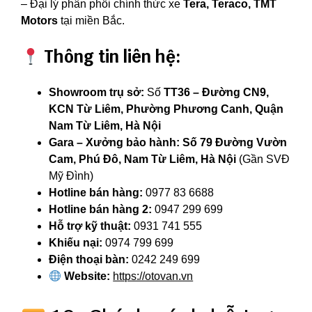
– Đại lý phân phối chính thức xe
Tera, Teraco, TMT
Motors
tại miền Bắc.
Thông tin liên hệ:
Showroom trụ sở:
Số
TT36 – Đường CN9,
KCN Từ Liêm, Phường Phương Canh, Quận
Nam Từ Liêm, Hà Nội
Gara – Xưởng bảo hành:
Số 79 Đường Vườn
Cam, Phú Đô, Nam Từ Liêm, Hà Nội
(Gần SVĐ
Mỹ Đình)
Hotline bán hàng:
0977 83 6688
Hotline bán hàng 2:
0947 299 699
Hỗ trợ kỹ thuật:
0931 741 555
Khiếu nại:
0974 799 699
Điện thoại bàn:
0242 249 699
Website:
https://otovan.vn