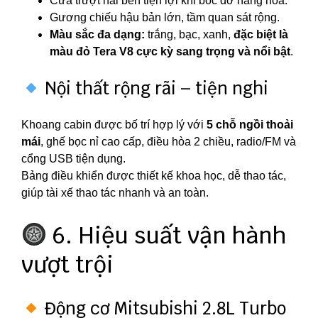
Cửa trượt hai bên tiện lợi khi bốc dỡ hàng hóa.
Gương chiếu hậu bản lớn, tầm quan sát rộng.
Màu sắc đa dạng:
trắng, bạc, xanh,
đặc biệt là
màu đỏ Tera V8 cực kỳ sang trọng và nổi bật
.
Nội thất rộng rãi – tiện nghi
Khoang cabin được bố trí hợp lý với
5 chỗ ngồi thoải
mái
, ghế bọc nỉ cao cấp, điều hòa 2 chiều, radio/FM và
cổng USB tiện dụng.
Bảng điều khiển được thiết kế khoa học, dễ thao tác,
giúp tài xế thao tác nhanh và an toàn.
6. Hiệu suất vận hành
vượt trội
Động cơ Mitsubishi 2.8L Turbo