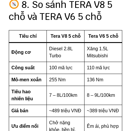
8. So sánh TERA V8 5
chỗ và TERA V6 5 chỗ
Tiêu chí
Tera V8 5 chỗ
Tera V6 5 chỗ
Diesel 2.8L
Xăng 1.5L
Động cơ
Turbo
Mitsubishi
Công suất
100 mã lực
110 mã lực
Mô-men xoắn
255 Nm
136 Nm
Tiêu hao
7 – 8L/100km
8 – 9L/100km
nhiên liệu
Giá bán
~489 triệu VNĐ
~389 triệu VNĐ
Chở nặng
Ưu điểm nổi
Êm ái, phù hợp
khỏe, bền bỉ,