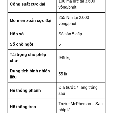
100 mã lực tại 3.600
Công suất cực đại
vòng/phút
255 Nm tại 2.000
Mô-men xoắn cực đại
vòng/phút
Hộp số
Số sàn 5 cấp
Số chỗ ngồi
5
Tải trọng cho phép
945 kg
chở
Dung tích bình nhiên
55 lít
liệu
Đĩa trước / Tang trống
Hệ thống phanh
sau
Trước McPherson – Sau
Hệ thống treo
nhíp lá