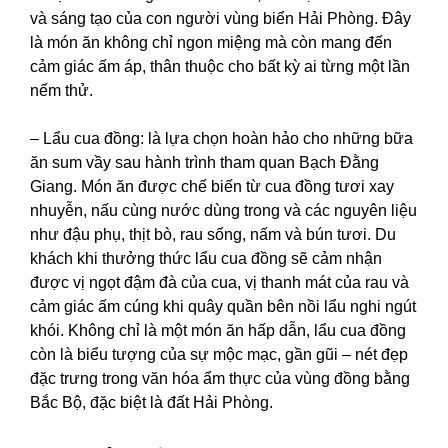
và sáng tạo của con người vùng biển Hải Phòng. Đây
là món ăn không chỉ ngon miệng mà còn mang đến
cảm giác ấm áp, thân thuộc cho bất kỳ ai từng một lần
nếm thử.
– Lẩu cua đồng: là lựa chọn hoàn hảo cho những bữa
ăn sum vầy sau hành trình tham quan Bạch Đằng
Giang. Món ăn được chế biến từ cua đồng tươi xay
nhuyễn, nấu cùng nước dùng trong và các nguyên liệu
như đậu phụ, thịt bò, rau sống, nấm và bún tươi.
Du
khách khi thưởng thức lẩu cua đồng sẽ cảm nhận
được vị ngọt đậm đà của cua, vị thanh mát của rau và
cảm giác ấm cúng khi quây quần bên nồi lẩu nghi ngút
khói. Không chỉ là một món ăn hấp dẫn, lẩu cua đồng
còn là biểu tượng của sự mộc mạc, gần gũi – nét đẹp
đặc trưng trong văn hóa ẩm thực của vùng đồng bằng
Bắc Bộ, đặc biệt là đất Hải Phòng.