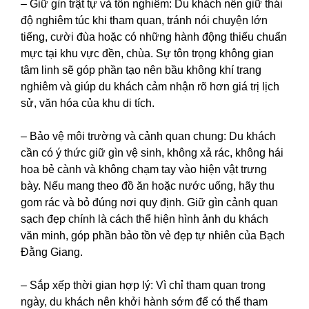
– Giữ gìn trật tự và tôn nghiêm: Du khách nên giữ thái
độ nghiêm túc khi tham quan, tránh nói chuyện lớn
tiếng, cười đùa hoặc có những hành động thiếu chuẩn
mực tại khu vực đền, chùa. Sự tôn trọng không gian
tâm linh sẽ góp phần tạo nên bầu không khí trang
nghiêm và giúp du khách cảm nhận rõ hơn giá trị lịch
sử, văn hóa của khu di tích.
– Bảo vệ môi trường và cảnh quan chung: Du khách
cần có ý thức giữ gìn vệ sinh, không xả rác, không hái
hoa bẻ cành và không chạm tay vào hiện vật trưng
bày. Nếu mang theo đồ ăn hoặc nước uống, hãy thu
gom rác và bỏ đúng nơi quy định. Giữ gìn cảnh quan
sạch đẹp chính là cách thể hiện hình ảnh du khách
văn minh, góp phần bảo tồn vẻ đẹp tự nhiên của Bạch
Đằng Giang.
– Sắp xếp thời gian hợp lý: Vì chỉ tham quan trong
ngày, du khách nên khởi hành sớm để có thể tham