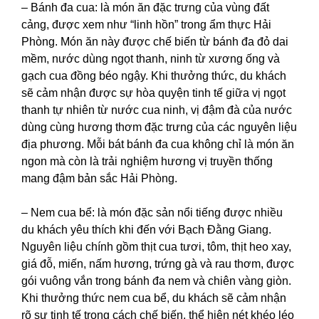
– Bánh đa cua: là món ăn đặc trưng của vùng đất
cảng, được xem như “linh hồn” trong ẩm thực Hải
Phòng. Món ăn này được chế biến từ bánh đa đỏ dai
mềm, nước dùng ngọt thanh, ninh từ xương ống và
gạch cua đồng béo ngậy.
Khi thưởng thức, du khách
sẽ cảm nhận được sự hòa quyện tinh tế giữa vị ngọt
thanh tự nhiên từ nước cua ninh, vị đậm đà của nước
dùng cùng hương thơm đặc trưng của các nguyên liệu
địa phương. Mỗi bát bánh đa cua không chỉ là món ăn
ngon mà còn là trải nghiệm hương vị truyền thống
mang đậm bản sắc Hải Phòng.
– Nem cua bể: là món đặc sản nổi tiếng được nhiều
du khách yêu thích khi đến với Bạch Đằng Giang.
Nguyên liệu chính gồm thịt cua tươi, tôm, thịt heo xay,
giá đỗ, miến, nấm hương, trứng gà và rau thơm, được
gói vuông vắn trong bánh đa nem và chiên vàng giòn.
Khi thưởng thức nem cua bể, du khách sẽ cảm nhận
rõ sự tinh tế trong cách chế biến, thể hiện nét khéo léo