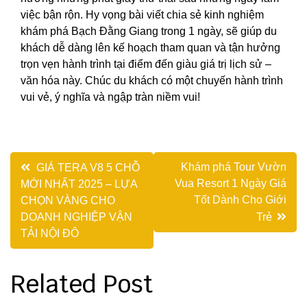
việc bận rộn.
Hy vọng bài viết chia sẻ kinh nghiệm
khám phá Bạch Đằng Giang trong 1 ngày, sẽ giúp du
khách dễ dàng lên kế hoạch tham quan và tận hưởng
trọn vẹn hành trình tại điểm đến giàu giá trị lịch sử –
văn hóa này. Chúc du khách có một chuyến hành trình
vui vẻ, ý nghĩa và ngập tràn niềm vui!
Điều
Khám phá Tour Vườn
GIÁ TERA V8 5 CHỖ
Vua Resort 1 Ngày Giá
MỚI NHẤT 2025 – LỰA
hướng
Tốt Dành Cho Giới
CHỌN VÀNG CHO
bài
DOANH NGHIỆP VẬN
Trẻ
TẢI NỘI ĐÔ
viết
Related Post