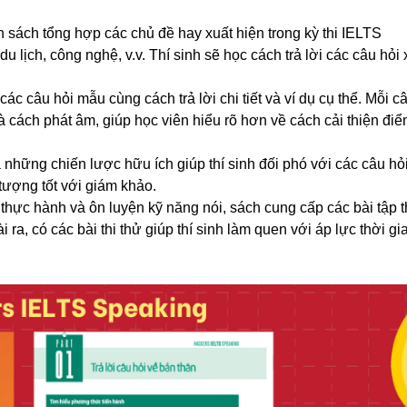
n sách tổng hợp các chủ đề hay xuất hiện trong kỳ thi IELTS
u lịch, công nghệ, v.v. Thí sinh sẽ học cách trả lời các câu hỏi
ác câu hỏi mẫu cùng cách trả lời chi tiết và ví dụ cụ thể. Mỗi câ
và cách phát âm, giúp học viên hiểu rõ hơn về cách cải thiện đi
những chiến lược hữu ích giúp thí sinh đối phó với các câu hỏi
 tượng tốt với giám khảo.
h thực hành và ôn luyện kỹ năng nói, sách cung cấp các bài tập 
ra, có các bài thi thử giúp thí sinh làm quen với áp lực thời gi