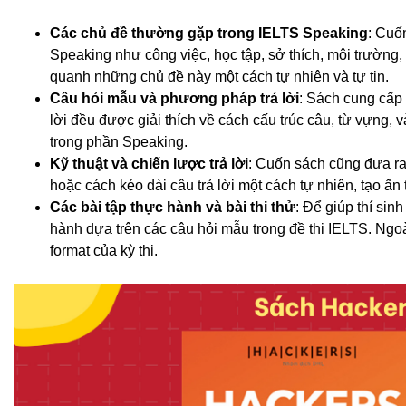
Các chủ đề thường gặp trong IELTS Speaking
: Cuố
Speaking như công việc, học tập, sở thích, môi trường, d
quanh những chủ đề này một cách tự nhiên và tự tin.
Câu hỏi mẫu và phương pháp trả lời
: Sách cung cấp c
lời đều được giải thích về cách cấu trúc câu, từ vựng, 
trong phần Speaking.
Kỹ thuật và chiến lược trả lời
: Cuốn sách cũng đưa ra 
hoặc cách kéo dài câu trả lời một cách tự nhiên, tạo ấn
Các bài tập thực hành và bài thi thử
: Để giúp thí sin
hành dựa trên các câu hỏi mẫu trong đề thi IELTS. Ngoài 
format của kỳ thi.