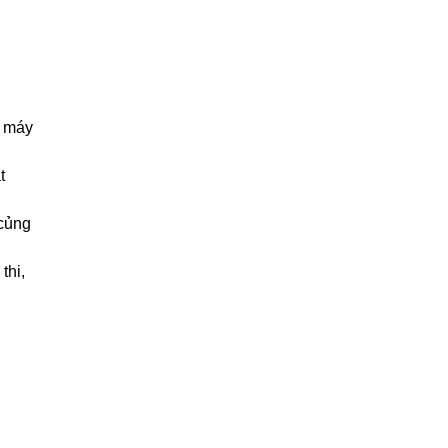
, máy
t
 củng
thi,