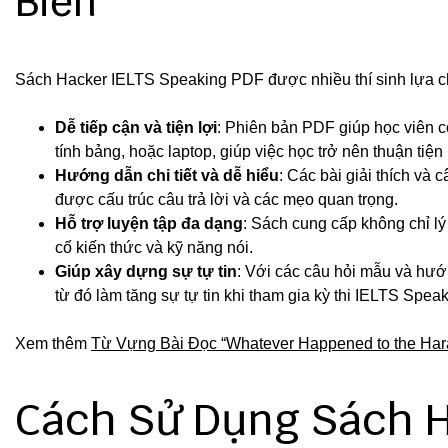
Biến
Sách Hacker IELTS Speaking PDF được nhiều thí sinh lựa ch
Dễ tiếp cận và tiện lợi
: Phiên bản PDF giúp học viên có
tính bảng, hoặc laptop, giúp việc học trở nên thuận tiện
Hướng dẫn chi tiết và dễ hiểu
: Các bài giải thích và c
được cấu trúc câu trả lời và các mẹo quan trọng.
Hỗ trợ luyện tập đa dạng
: Sách cung cấp không chỉ lý 
cố kiến thức và kỹ năng nói.
Giúp xây dựng sự tự tin
: Với các câu hỏi mẫu và hướng
từ đó làm tăng sự tự tin khi tham gia kỳ thi IELTS Speak
Xem thêm
Từ Vựng Bài Đọc “Whatever Happened to the Hara
Cách Sử Dụng Sách H