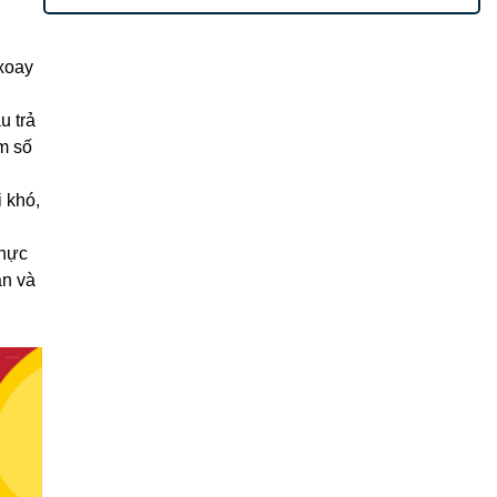
 xoay
u trả
ểm số
 khó,
thực
an và