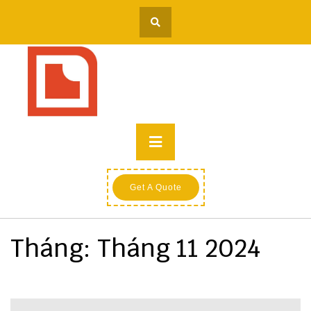
Skip
to
content
Primary
Menu
Get A Quote
Tháng:
Tháng 11 2024