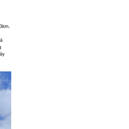
-3km.
iá
g
iày