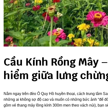
Cầu Kính Rồng Mây –
hiểm giữa lưng chừng
Nằm ngay trên đèo Ô Quy Hồ huyền thoại, cách trung tâm S
những ai không sợ độ cao và muốn có những bức ảnh “để đờ
gồm vé thang máy lồng kính 300m men theo vách núi), bạn sẽ 