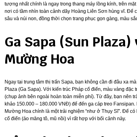
tượng nhất chính là ngay trong thang máy lồng kính, trên mặt 
nơi có tầm nhìn toàn cảnh dãy Hoàng Liên Sơn hùng vĩ. Để có
sâu và núi non, đồng thời chọn trang phục gọn gàng, màu sắ
Ga Sapa (Sun Plaza) 
Mường Hoa
Ngay tại trung tâm thị trấn Sapa, bạn không cần đi đâu xa m
Plaza (Ga Sapa). Với kiến trúc Pháp cổ điển, màu vàng đặc t
(chụp ảnh bên ngoài hoàn toàn miễn phí). Từ đây, bạn nên t
khảo 150.000 – 180.000 VNĐ) để đến ga cáp treo Fansipan. B
Mường Hoa chính là một trải nghiệm “như ở Thụy Sĩ”. Để có 
cổ điển (áo măng tô, mũ nồi) vì rất hợp với bối cảnh này.