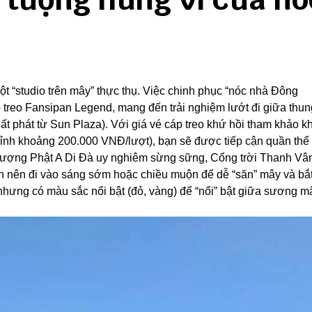
t “studio trên mây” thực thụ. Việc chinh phục “nóc nhà Đông
treo Fansipan Legend, mang đến trải nghiệm lướt đi giữa thun
uất phát từ Sun Plaza). Với giá vé cáp treo khứ hồi tham khảo 
ỉnh khoảng 200.000 VNĐ/lượt), bạn sẽ được tiếp cận quần thể
m, tượng Phật A Di Đà uy nghiêm sừng sững, Cổng trời Thanh Vâ
n nên đi vào sáng sớm hoặc chiều muộn để dễ “săn” mây và bắ
nhưng có màu sắc nổi bật (đỏ, vàng) để “nổi” bật giữa sương m