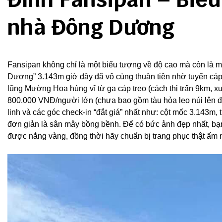
nhà Đông Dương
Fansipan không chỉ là một biểu tượng về độ cao mà còn là mộ
Dương” 3.143m giờ đây đã vô cùng thuận tiện nhờ tuyến cáp 
lũng Mường Hoa hùng vĩ từ ga cáp treo (cách thị trấn 9km, x
800.000 VNĐ/người lớn (chưa bao gồm tàu hỏa leo núi lên đ
linh và các góc check-in “đắt giá” nhất như: cột mốc 3.143
đơn giản là sân mây bồng bềnh. Để có bức ảnh đẹp nhất, bạ
được nắng vàng, đồng thời hãy chuẩn bị trang phục thật ấm 