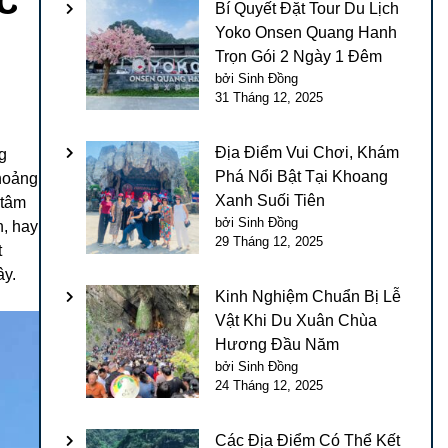
Bí Quyết Đặt Tour Du Lịch
Yoko Onsen Quang Hanh
Trọn Gói 2 Ngày 1 Đêm
bởi Sinh Đồng
31 Tháng 12, 2025
Địa Điểm Vui Chơi, Khám
g
Phá Nổi Bật Tại Khoang
khoảng
Xanh Suối Tiên
 tâm
bởi Sinh Đồng
n, hay
29 Tháng 12, 2025
t
ây.
Kinh Nghiệm Chuẩn Bị Lễ
Vật Khi Du Xuân Chùa
Hương Đầu Năm
bởi Sinh Đồng
24 Tháng 12, 2025
Các Địa Điểm Có Thể Kết