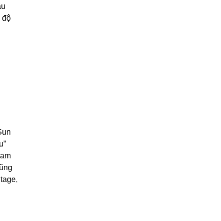
ầu
õ độ
 Sun
u”
ham
lũng
tage,