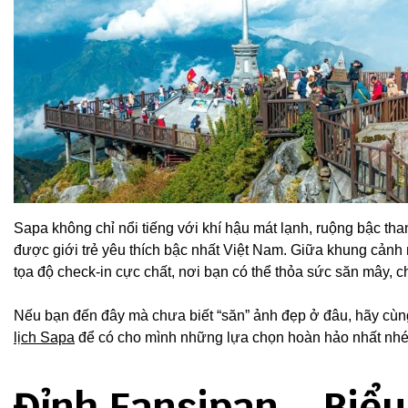
Sapa không chỉ nổi tiếng với khí hậu mát lạnh, ruộng bậc th
được giới trẻ yêu thích bậc nhất Việt Nam. Giữa khung cảnh 
tọa độ check-in cực chất, nơi bạn có thể thỏa sức săn mây,
Nếu bạn đến đây mà chưa biết “săn” ảnh đẹp ở đâu, hãy cùng
lịch Sapa
để có cho mình những lựa chọn hoàn hảo nhất nhé
Đỉnh Fansipan – Biểu