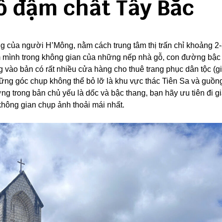
cổ đậm chất Tây Bắc
ng của người H’Mông, nằm cách trung tâm thị trấn chỉ khoảng 2
 mình trong không gian của những nếp nhà gỗ, con đường bậc
g vào bản có rất nhiều cửa hàng cho thuê trang phục dân tộc (g
ững góc chụp không thể bỏ lỡ là khu vực thác Tiên Sa và guồn
ờng trong bản chủ yếu là dốc và bậc thang, bạn hãy ưu tiên đi g
không gian chụp ảnh thoải mái nhất.