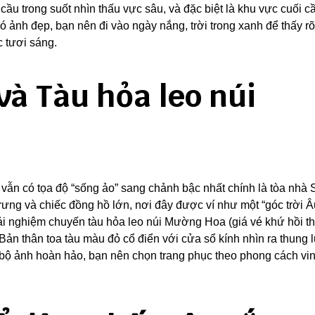
cầu trong suốt nhìn thấu vực sâu, và đặc biệt là khu vực cuối c
 ảnh đẹp, bạn nên đi vào ngày nắng, trời trong xanh để thấy r
c tươi sáng.
và Tàu hỏa leo núi
à vẫn có tọa độ “sống ảo” sang chảnh bậc nhất chính là tòa nhà
rưng và chiếc đồng hồ lớn, nơi đây được ví như một “góc trời Â
rải nghiệm chuyến tàu hỏa leo núi Mường Hoa (giá vé khứ hồi t
ản thân toa tàu màu đỏ cổ điển với cửa sổ kính nhìn ra thung 
bộ ảnh hoàn hảo, bạn nên chọn trang phục theo phong cách vin