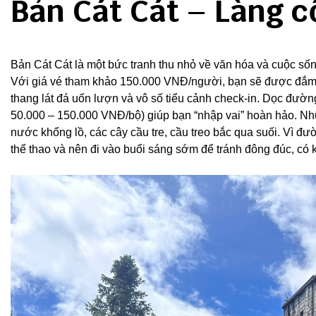
Bản Cát Cát – Làng 
Bản Cát Cát là một bức tranh thu nhỏ về văn hóa và cuộc số
Với giá vé tham khảo 150.000 VNĐ/người, bạn sẽ được đắm
thang lát đá uốn lượn và vô số tiểu cảnh check-in. Dọc đườn
50.000 – 150.000 VNĐ/bộ) giúp bạn “nhập vai” hoàn hảo. Nh
nước khổng lồ, các cây cầu tre, cầu treo bắc qua suối. Vì đư
thể thao và nên đi vào buổi sáng sớm để tránh đông đúc, có 