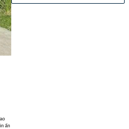
bao
in ấn