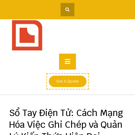
Skip
to
content
Primary
Menu
Get A Quote
Sổ Tay Điện Tử: Cách Mạng
Hóa Việc Ghi Chép và Quản