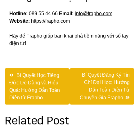
Hotline:
089 55 44 66
Email:
info@frapho.com
Website:
https://frapho.com
Hãy để Frapho giúp bạn khai phá tiềm năng với sổ tay
điện tử!
Điều
Bí Quyết Đăng Ký Tín
Bí Quyết Học Tiếng
Chỉ Đại Học: Hướng
Đức Dễ Dàng và Hiệu
hướng
Dẫn Toàn Diện Từ
Quả: Hướng Dẫn Toàn
bài
Diện từ Frapho
Chuyên Gia Frapho
viết
Related Post