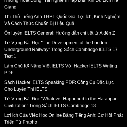
Những Hoạt Động Trải Nghiệm Hấp Dẫn Khi Du Lịch Hà
Giang
Thi Thử Tiếng Anh THPT Quốc Gia: Lợi Ích, Kinh Nghiệm
Và Cách Thức Chuẩn Bị Hiệu Quả
Ôn luyện IELTS General: Hướng dẫn chi tiết từ A đến Z
Từ Vựng Bài Đọc “The Development of the London
Underground Railway” Trong Sách Cambridge IELTS 17
Test 1
Làm Chủ Kỹ Năng Viết IELTS Với Hacker IELTS Writing
PDF
Sách Hacker IELTS Speaking PDF: Công Cụ Đắc Lực
Cho Luyện Thi IELTS
Từ Vựng Bài Đọc “Whatever Happened to the Harappan
Civilization” Trong Sách IELTS Cambridge 13
Lợi Ích Của Việc Học Online Bằng Tiếng Anh: Cơ Hội Phát
Triển Từ Frapho