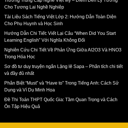
Trường Trung Cấp Nghề Việt Mỹ – Điểm Đến Lý Tưởng
Cho Tương Lai Nghề Nghiệp
Tài Liệu Sách Tiếng Việt Lớp 2: Hướng Dẫn Toàn Diện
Cho Phụ Huynh và Học Sinh
Hướng Dẫn Chi Tiết: Viết Lại Câu “When Did You Start
Learning English” Với Nghĩa Không Đổi
Nghiên Cứu Chi Tiết Về Phản Ứng Giữa Al2O3 Và HNO3
Trong Hóa Học
Sơ đồ tư duy truyện ngắn Lặng lẽ Sapa – Phân tích chi tiết
và đầy đủ nhất
Phân Biệt “Must” và “Have to” Trong Tiếng Anh: Cách Sử
Dụng và Ví Dụ Minh Họa
Đề Thi Toán THPT Quốc Gia: Tầm Quan Trọng và Cách
Ôn Tập Hiệu Quả